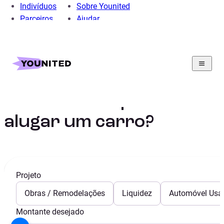
Indivíduos
Sobre Younited
Parceiros
Ajudar
Home
Crédito Pessoal
Crédito Automóvel
Guia
É melhor comprar ou alugar um carro?
É melhor comprar ou
alugar um carro?
Projeto
Obras / Remodelações
Liquidez
Automóvel Usa
Montante desejado