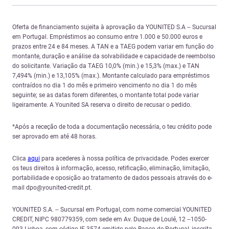
Oferta de financiamento sujeita à aprovação da YOUNITED S.A – Sucursal
em Portugal. Empréstimos ao consumo entre 1.000 e 50.000 euros e
prazos entre 24 e 84 meses. A TAN e a TAEG podem variar em função do
montante, duração e análise da solvabilidade e capacidade de reembolso
do solicitante. Variação da TAEG 10,0% (min.) e 15,3% (max.) e TAN
7,494% (min.) e 13,105% (max.). Montante calculado para empréstimos
contraídos no dia 1 do mês e primeiro vencimento no dia 1 do mês
seguinte; se as datas forem diferentes, o montante total pode variar
ligeiramente. A Younited SA reserva o direito de recusar o pedido.
*Após a receção de toda a documentação necessária, o teu crédito pode
ser aprovado em até 48 horas.
Clica
aqui
para acederes à nossa política de privacidade. Podes exercer
os teus direitos à informação, acesso, retificação, eliminação, limitação,
portabilidade e oposição ao tratamento de dados pessoais através do e-
mail dpo@younited-credit.pt.
YOUNITED S.A. – Sucursal em Portugal, com nome comercial YOUNITED
CREDIT, NIPC 980779359, com sede em Av. Duque de Loulé, 12 –1050-
093 Lisboa, com código IF 3574 emitido pelo Banco de Portugal, inscrita