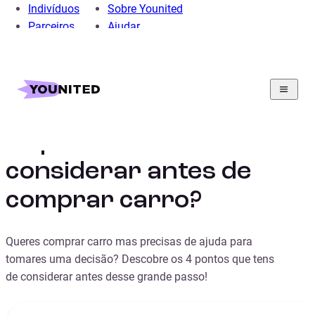
Indivíduos
Sobre Younited
Parceiros
Ajudar
Home
Crédito Pessoal
Crédito Automóvel
Guia
O que deves considerar antes de comprar carro?
O que deves
considerar antes de
comprar carro?
Queres comprar carro mas precisas de ajuda para
tomares uma decisão? Descobre os 4 pontos que tens
de considerar antes desse grande passo!