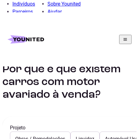
Indivíduos
Sobre Younited
Parceiros
Ajudar
Home
Crédito Pessoal
Crédito Automóvel
Guia
Por que é que existem carros com motor avariado à
venda?
Por que é que existem
carros com motor
avariado à venda?
Projeto
Obras / Remodelações
Liquidez
Automóvel Usa