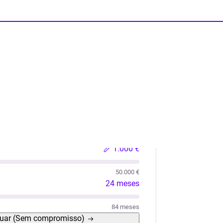
lações
Liquidez
Automóvel Usado
Móveis / Eletro
1.000 €
50.000 €
24 meses
84 meses
uar
(Sem compromisso)