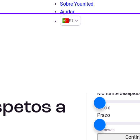
Sobre Younited
Ajudar
Pt
a
Pedir crédito para casamento: 5 aspetos a ter em conta
Projeto
ara
Obras / Remode
Montante desejado
spetos a
1.000 €
Prazo
24 meses
Contin