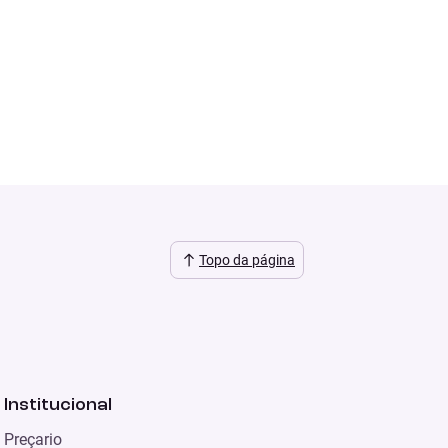
Topo da página
Institucional
Preçario