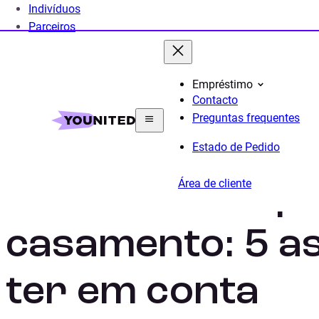
Indivíduos
Parceiros
Empréstimo
Contacto
Home
Crédito Pessoal
Crédito Casamento
Gui
Preguntas frequentes
Estado de Pedido
Área de cliente
Pedir crédito p
casamento: 5 a
ter em conta