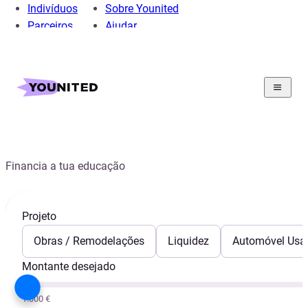
Indivíduos
Sobre Younited
Parceiros
Ajudar
Home
Crédito Pessoal
Crédito educação
Crédito para educação
Financia a tua educação
Projeto
Obras / Remodelações
Liquidez
Automóvel Usa
Montante desejado
1.000 €