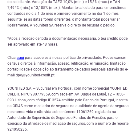
do solicitante. Variação da TAEG 10,0% (min.) e 15,3% (max.) e TAN
7,494% (min.) e 13,105% (max.). Montante calculado para empréstimos
contraídos no dia 1 do mês e primeiro vencimento no dia 1 do mês
seguinte; se as datas forem diferentes, o montante total pode variar
ligeiramente. A Younited SA reserva o direito de recusar o pedido.
*Após a receção de toda a documentação necessária, o teu crédito pode
ser aprovado em até 48 horas.
Clica
aqui
para acederes à nossa política de privacidade. Podes exercer
os teus direitos à informação, acesso, retificação, eliminação, limitação,
portabilidade e oposição ao tratamento de dados pessoais através do e-
mail dpo@younited-credit.pt.
YOUNITED S.A. – Sucursal em Portugal, com nome comercial YOUNITED
CREDIT, NIPC 980779359, com sede em Av. Duque de Loulé, 12 –1050-
093 Lisboa, com código IF 3574 emitido pelo Banco de Portugal, inscrita
na ORIAS como mediador de seguros na qualidade de agente de seguros
nos ramos vida e não vida sob o número 11061269, registada na
Autoridade de Supervisão de Seguros e Fundos de Pensões para o
exercício da atividade de mediação de seguros, com o número de reporte
924050235.