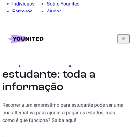
Indivíduos
Sobre Younited
Parceiros
Ajudar
Home
Crédito Pessoal
Crédito educação
Guia
Empréstimo para estudante: toda a informação
Empréstimo para
estudante: toda a
informação
Recorrer a um empréstimo para estudante pode ser uma
boa alternativa para ajudar a pagar os estudos, mas
como é que funciona? Saiba aqui!