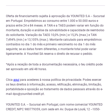
Oferta de financiamento sujeita à aprovação da YOUNITED S.A – Sucursal
em Portugal. Empréstimos ao consumo entre 1.000 e 50.000 euros e
prazos entre 24 e 84 meses. A TAN e a TAEG podem variar em função do
montante, duração e análise da solvabilidade e capacidade de reembolso
do solicitante. Variação da TAEG 10,0% (min.) e 15,3% (max.) e TAN
7,494% (min.) e 13,105% (max.). Montante calculado para empréstimos
contraídos no dia 1 do mês e primeiro vencimento no dia 1 do mês
seguinte; se as datas forem diferentes, o montante total pode variar
ligeiramente. A Younited SA reserva o direito de recusar o pedido.
*Após a receção de toda a documentação necessária, o teu crédito pode
ser aprovado em até 48 horas.
Clica
aqui
para acederes à nossa política de privacidade. Podes exercer
os teus direitos à informação, acesso, retificação, eliminação, limitação,
portabilidade e oposição ao tratamento de dados pessoais através do e-
mail dpo@younited-credit.pt.
YOUNITED S.A. – Sucursal em Portugal, com nome comercial YOUNITED
CREDIT, NIPC 980779359, com sede em Av. Duque de Loulé, 12 –1050-