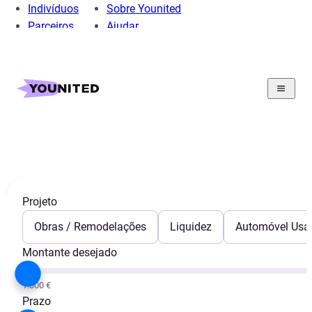
Indivíduos
Sobre Younited
Parceiros
Ajudar
Home
Crédito Pessoal
Guia
Crédito Pessoal: Guia
Projeto
Obras / Remodelações
Liquidez
Automóvel Usa
Montante desejado
1.000 €
Prazo