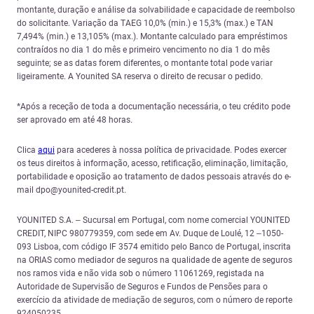
montante, duração e análise da solvabilidade e capacidade de reembolso
do solicitante. Variação da TAEG 10,0% (min.) e 15,3% (max.) e TAN
7,494% (min.) e 13,105% (max.). Montante calculado para empréstimos
contraídos no dia 1 do mês e primeiro vencimento no dia 1 do mês
seguinte; se as datas forem diferentes, o montante total pode variar
ligeiramente. A Younited SA reserva o direito de recusar o pedido.
*Após a receção de toda a documentação necessária, o teu crédito pode
ser aprovado em até 48 horas.
Clica
aqui
para acederes à nossa política de privacidade. Podes exercer
os teus direitos à informação, acesso, retificação, eliminação, limitação,
portabilidade e oposição ao tratamento de dados pessoais através do e-
mail dpo@younited-credit.pt.
YOUNITED S.A. – Sucursal em Portugal, com nome comercial YOUNITED
CREDIT, NIPC 980779359, com sede em Av. Duque de Loulé, 12 –1050-
093 Lisboa, com código IF 3574 emitido pelo Banco de Portugal, inscrita
na ORIAS como mediador de seguros na qualidade de agente de seguros
nos ramos vida e não vida sob o número 11061269, registada na
Autoridade de Supervisão de Seguros e Fundos de Pensões para o
exercício da atividade de mediação de seguros, com o número de reporte
924050235.