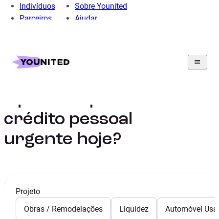
Indivíduos
Sobre Younited
Parceiros
Ajudar
Home
Crédito Pessoal
Guia
É possível pedir um crédito pessoal urgente hoje?
É possível pedir um
crédito pessoal
urgente hoje?
Projeto
Obras / Remodelações
Liquidez
Automóvel Usa