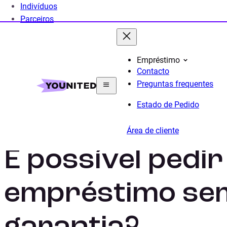
Indivíduos
Parceiros
Empréstimo
Contacto
Home
Crédito Pessoal
Guia
É possível pedir 
Preguntas frequentes
Estado de Pedido
Área de cliente
É possível pedi
empréstimo se