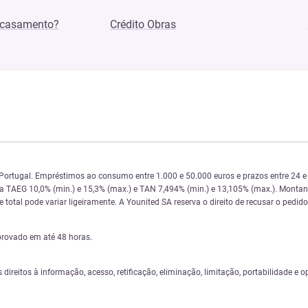
 casamento?
Crédito Obras
 Portugal. Empréstimos ao consumo entre 1.000 e 50.000 euros e prazos entre 24
 da TAEG 10,0% (min.) e 15,3% (max.) e TAN 7,494% (min.) e 13,105% (max.). Monta
total pode variar ligeiramente. A Younited SA reserva o direito de recusar o pedido
provado em até 48 horas.
s direitos à informação, acesso, retificação, eliminação, limitação, portabilidade