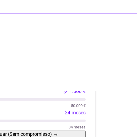
lações
Liquidez
Automóvel Usado
Móveis / Eletro
1.000 €
50.000 €
24 meses
84 meses
uar
(Sem compromisso)