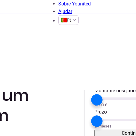
Sobre Younited
Ajudar
Pt
um empréstimo sem garantia?
Projeto
Obras / Remode
r um
Montante desejado
1.000 €
m
Prazo
24 meses
Contin