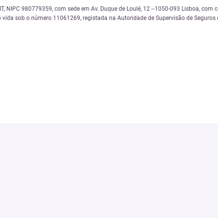
 NIPC 980779359, com sede em Av. Duque de Loulé, 12 –1050-093 Lisboa, com cód
 vida sob o número 11061269, registada na Autoridade de Supervisão de Seguros e