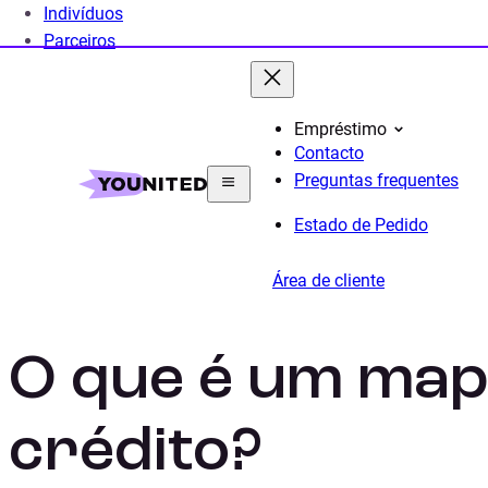
Indivíduos
Parceiros
Empréstimo
Contacto
Home
Crédito Pessoal
Guia
O que é um mapa d
Preguntas frequentes
Estado de Pedido
Área de cliente
O que é um map
crédito?