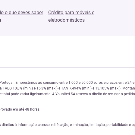
o o que deves saber
Crédito para móveis e
a
eletrodomésticos
 Portugal. Empréstimos ao consumo entre 1.000 e 50.000 euros e prazos entre 24
 da TAEG 10,0% (min.) e 15,3% (max.) e TAN 7,494% (min.) e 13,105% (max.). Monta
total pode variar ligeiramente. A Younited SA reserva o direito de recusar o pedido
provado em até 48 horas.
s direitos à informação, acesso, retificação, eliminação, limitação, portabilidade