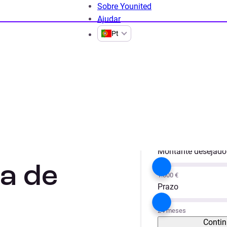
Sobre Younited
Ajudar
Pt
e crédito?
Projeto
Obras / Remode
Montante desejado
a de
1.000 €
Prazo
24 meses
Contin