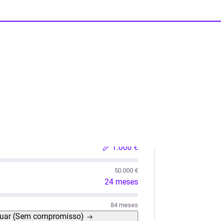
lações
Liquidez
Automóvel Usado
Móveis / Eletro
1.000 €
50.000 €
24 meses
84 meses
uar
(Sem compromisso)