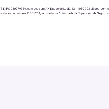
 NIPC 980779359, com sede em Av. Duque de Loulé, 12 –1050-093 Lisboa, com cód
 vida sob o número 11061269, registada na Autoridade de Supervisão de Seguros e