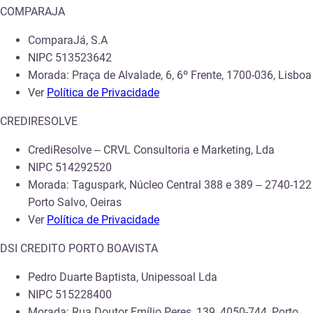
COMPARAJA
ComparaJá, S.A
NIPC 513523642
Morada: Praça de Alvalade, 6, 6º Frente, 1700-036, Lisboa
Ver
Política de Privacidade
CREDIRESOLVE
CrediResolve – CRVL Consultoria e Marketing, Lda
NIPC 514292520
Morada: Taguspark, Núcleo Central 388 e 389 – 2740-122
Porto Salvo, Oeiras
Ver
Política de Privacidade
DSI CREDITO PORTO BOAVISTA
Pedro Duarte Baptista, Unipessoal Lda
NIPC 515228400
Morada:
Rua Doutor Emílio Peres, 139, 4050-744, Porto