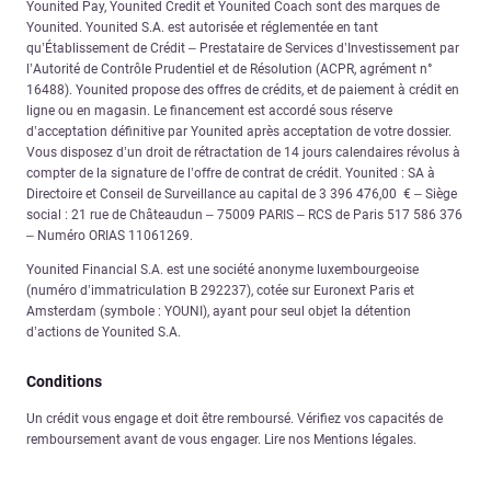
Younited Pay, Younited Credit et Younited Coach sont des marques de
Younited. Younited S.A. est autorisée et réglementée en tant
qu’Établissement de Crédit – Prestataire de Services d’Investissement par
l’Autorité de Contrôle Prudentiel et de Résolution (ACPR, agrément n°
16488). Younited propose des offres de crédits, et de paiement à crédit en
ligne ou en magasin. Le financement est accordé sous réserve
d’acceptation définitive par Younited après acceptation de votre dossier.
Vous disposez d’un droit de rétractation de 14 jours calendaires révolus à
compter de la signature de l’offre de contrat de crédit. Younited : SA à
Directoire et Conseil de Surveillance au capital de 3 396 476,00 € – Siège
social : 21 rue de Châteaudun – 75009 PARIS – RCS de Paris 517 586 376
– Numéro ORIAS 11061269.
Younited Financial S.A. est une société anonyme luxembourgeoise
(numéro d’immatriculation B 292237), cotée sur Euronext Paris et
Amsterdam (symbole : YOUNI), ayant pour seul objet la détention
d’actions de Younited S.A.
Conditions
Un crédit vous engage et doit être remboursé. Vérifiez vos capacités de
remboursement avant de vous engager. Lire nos Mentions légales.