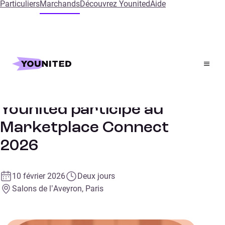
Particuliers
Marchands
Découvrez Younited
Aide
Accueil
Events
Marketplace Connect
Retail
SALON
Younited participe au
Marketplace Connect
2026
10 février 2026
Deux jours
Salons de l’Aveyron, Paris