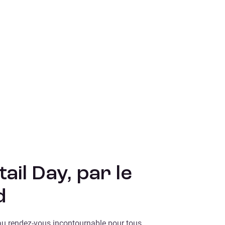
ail Day, par le
d
au rendez-vous incontournable pour tous