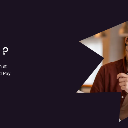
 ?
n et
d Pay.