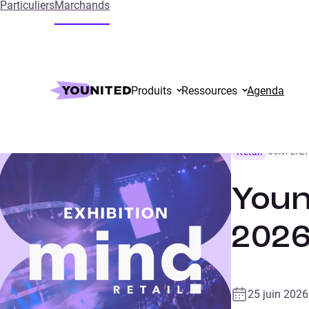
Particuliers
Marchands
Accueil
Events
Mind Retail Day
Produits
Ressources
Agenda
Retail
CONFERE
Youn
202
25 juin 2026