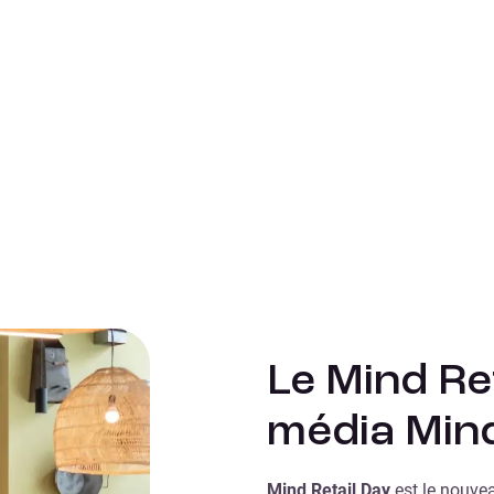
Le Mind Ret
média Min
Mind Retail Day
est le nouve