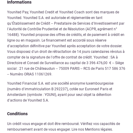
Informations
Younited Pay, Younited Credit et Younited Coach sont des marques de
Younited. Younited S.A. est autorisée et réglementée en tant
qu’Établissement de Crédit – Prestataire de Services d’Investissement par
l’Autorité de Contrôle Prudentiel et de Résolution (ACPR, agrément n°
16488). Younited propose des offres de crédits, et de paiement à crédit en
ligne ou en magasin. Le financement est accordé sous réserve
d’acceptation définitive par Younited après acceptation de votre dossier.
Vous disposez d’un droit de rétractation de 14 jours calendaires révolus à
compter de la signature de l’offre de contrat de crédit. Younited : SA à
Directoire et Conseil de Surveillance au capital de 3 396 476,00 € – Siège
social : 21 rue de Châteaudun – 75009 PARIS – RCS de Paris 517 586 376
– Numéro ORIAS 11061269.
Younited Financial S.A. est une société anonyme luxembourgeoise
(numéro d’immatriculation B 292237), cotée sur Euronext Paris et
Amsterdam (symbole : YOUNI), ayant pour seul objet la détention
d’actions de Younited S.A.
Conditions
Un crédit vous engage et doit être remboursé. Vérifiez vos capacités de
remboursement avant de vous engager. Lire nos Mentions légales.