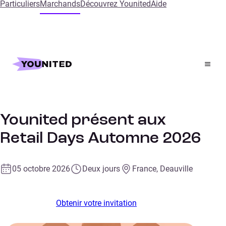
Particuliers
Marchands
Découvrez Younited
Aide
Accueil
Events
Retail Days Automne et Assises du Paiement
Retail
CONFERENCE
Younited présent aux
Retail Days Automne 2026
05 octobre 2026
Deux jours
France, Deauville
Obtenir votre invitation