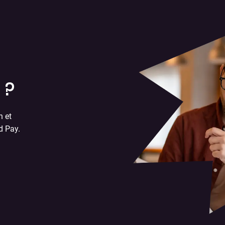
 ?
n et
d Pay.