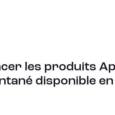
e au crédit instantané disponible en ligne et en magasins.
ncer les produits A
ntané disponible en 