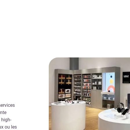
services
ente
 high-
ux ou les