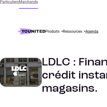
Particuliers
Marchands
Accueil
References
LDLC : Financer les produits Apple grâc
Produits
Ressources
Agenda
High Tech
ETUDES DE CAS
LDLC : Fina
crédit insta
magasins.