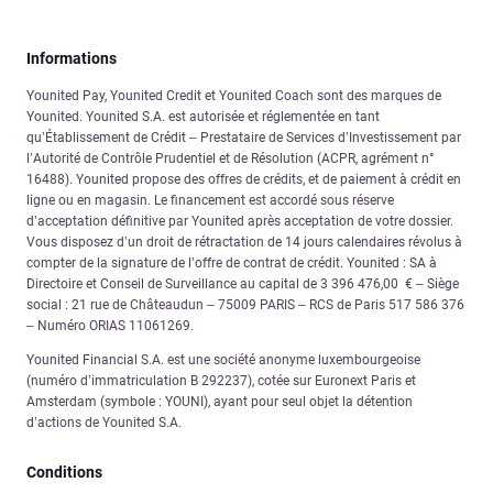
Informations
Younited Pay, Younited Credit et Younited Coach sont des marques de
Younited. Younited S.A. est autorisée et réglementée en tant
qu’Établissement de Crédit – Prestataire de Services d’Investissement par
l’Autorité de Contrôle Prudentiel et de Résolution (ACPR, agrément n°
16488). Younited propose des offres de crédits, et de paiement à crédit en
ligne ou en magasin. Le financement est accordé sous réserve
d’acceptation définitive par Younited après acceptation de votre dossier.
Vous disposez d’un droit de rétractation de 14 jours calendaires révolus à
compter de la signature de l’offre de contrat de crédit. Younited : SA à
Directoire et Conseil de Surveillance au capital de 3 396 476,00 € – Siège
social : 21 rue de Châteaudun – 75009 PARIS – RCS de Paris 517 586 376
– Numéro ORIAS 11061269.
Younited Financial S.A. est une société anonyme luxembourgeoise
(numéro d’immatriculation B 292237), cotée sur Euronext Paris et
Amsterdam (symbole : YOUNI), ayant pour seul objet la détention
d’actions de Younited S.A.
Conditions