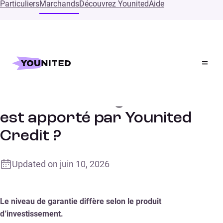
Particuliers
Marchands
Découvrez Younited
Aide
Accueil
Supports
Quel niveau de garantie est apporté par Younited Credit ?
Quel niveau de garantie
est apporté par Younited
Credit ?
Updated on
juin 10, 2026
Le niveau de garantie diffère selon le produit
d’investissement.