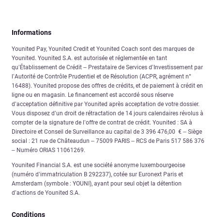
Informations
Younited Pay, Younited Credit et Younited Coach sont des marques de
Younited. Younited S.A. est autorisée et réglementée en tant
qu’Établissement de Crédit – Prestataire de Services d’Investissement par
l’Autorité de Contrôle Prudentiel et de Résolution (ACPR, agrément n°
16488). Younited propose des offres de crédits, et de paiement à crédit en
ligne ou en magasin. Le financement est accordé sous réserve
d’acceptation définitive par Younited après acceptation de votre dossier.
Vous disposez d’un droit de rétractation de 14 jours calendaires révolus à
compter de la signature de l’offre de contrat de crédit. Younited : SA à
Directoire et Conseil de Surveillance au capital de 3 396 476,00 € – Siège
social : 21 rue de Châteaudun – 75009 PARIS – RCS de Paris 517 586 376
– Numéro ORIAS 11061269.
Younited Financial S.A. est une société anonyme luxembourgeoise
(numéro d’immatriculation B 292237), cotée sur Euronext Paris et
Amsterdam (symbole : YOUNI), ayant pour seul objet la détention
d’actions de Younited S.A.
Conditions