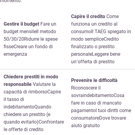
momento:
Capire il credito
Come
Gestire il budget
Fare un
funziona un credito al
budget mensileIl metodo
consumoIl TAEG spiegato in
50/30/20Ridurre le spese
modo sempliceCredito
fisseCreare un fondo di
finalizzato o prestito
emergenza
personaleLeggere bene
un’offerta di prestito
Chiedere prestiti in modo
Prevenire le difficoltà
responsabile
Valutare la
Riconoscere il
capacità di rimborsoCapire
sovraindebitamentoCosa
il tasso di
fare in caso di mancato
indebitamentoQuando
pagamentoI tuoi diritti come
chiedere un prestito (e
consumatoreDove trovare
quando evitarlo)Confrontare
aiuto gratuito
le offerte di credito