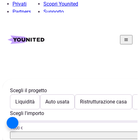
Privati
Scopri Younited
Partners
Supporto
Home
Educazione Finanziaria
Educazione Finanziaria
Scegli il progetto
Liquidità
Auto usata
Ristrutturazione casa
E
Scegli l'importo
1.000 €