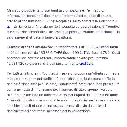
Messaggio pubblicitario con finalità promozionale. Per maggiori
informazioni consulta il documento “Informazioni europee di base sul
credito ai consumatori (SECCI)” e copia del testo contrattuale disponibili
qui
. La richiesta di finanziamento è soggetta ad approvazione di Younited
e le condizioni economiche dell’esempio possono variare in funzione della
valutazione effettuata in fase di istruttoria.
Esempio di finanziamento per un importo totale di 10.000 € rimborsabile
in 96 rate mensili da 135,22 €. TAEG fisso: 6,99 %, TAN fisso: 6,78 %. Costi
accessori del servizio azzerati. Importo totale dovuto per il prestito
12.981,12€ solo per i clienti con più alto
merito creditizio
.
Per tutti gli altri clienti, Younited si riserva di proporre un’offerta su misura
in base alle valutazioni svolte in fase di istruttoria; tale seconda offerta
non sarà vincolante per il cliente, il quale potrà scegliere di non proseguire
con la richiesta di finanziamento. Il numero di rate disponibili va da un
minimo di 6 mesi ad un massimo di 96, per importi da 1.000€ a 60.000€.
*I minuti indicati si riferiscono al tempo impiegato in media per compilare
la richiesta preliminare online, esclusi i tempi di invio da parte del
richiedente dei documenti necessari per la valutazione.