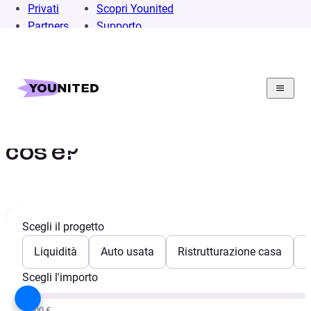
Privati
Scopri Younited
Partners
Supporto
Merito creditizio: che
cos’è?
Scegli il progetto
Liquidità
Auto usata
Ristrutturazione casa
E
Scegli l'importo
1.000 €