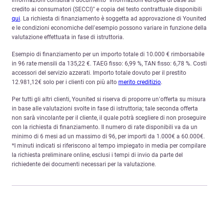
informazioni consulta il documento “Informazioni europee di base sul
credito ai consumatori (SECCI)” e copia del testo contrattuale disponibili
qui
. La richiesta di finanziamento è soggetta ad approvazione di Younited
e le condizioni economiche dell’esempio possono variare in funzione della
valutazione effettuata in fase di istruttoria.
Esempio di finanziamento per un importo totale di 10.000 € rimborsabile
in 96 rate mensili da 135,22 €. TAEG fisso: 6,99 %, TAN fisso: 6,78 %. Costi
accessori del servizio azzerati. Importo totale dovuto per il prestito
12.981,12€ solo per i clienti con più alto
merito creditizio
.
Per tutti gli altri clienti, Younited si riserva di proporre un’offerta su misura
in base alle valutazioni svolte in fase di istruttoria; tale seconda offerta
non sarà vincolante per il cliente, il quale potrà scegliere di non proseguire
con la richiesta di finanziamento. Il numero di rate disponibili va da un
minimo di 6 mesi ad un massimo di 96, per importi da 1.000€ a 60.000€.
*I minuti indicati si riferiscono al tempo impiegato in media per compilare
la richiesta preliminare online, esclusi i tempi di invio da parte del
richiedente dei documenti necessari per la valutazione.