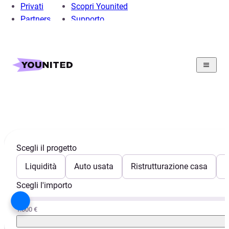
Privati
Scopri Younited
Partners
Supporto
Home
Contatti Younited
Contatti Younited
Scegli il progetto
Liquidità
Auto usata
Ristrutturazione casa
E
Scegli l'importo
1.000 €