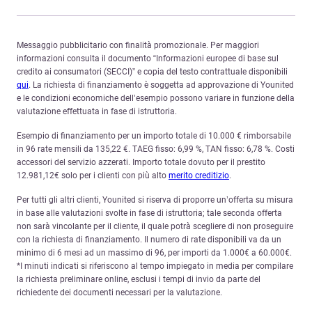
Messaggio pubblicitario con finalità promozionale. Per maggiori
informazioni consulta il documento “Informazioni europee di base sul
credito ai consumatori (SECCI)” e copia del testo contrattuale disponibili
qui
. La richiesta di finanziamento è soggetta ad approvazione di Younited
e le condizioni economiche dell’esempio possono variare in funzione della
valutazione effettuata in fase di istruttoria.
Esempio di finanziamento per un importo totale di 10.000 € rimborsabile
in 96 rate mensili da 135,22 €. TAEG fisso: 6,99 %, TAN fisso: 6,78 %. Costi
accessori del servizio azzerati. Importo totale dovuto per il prestito
12.981,12€ solo per i clienti con più alto
merito creditizio
.
Per tutti gli altri clienti, Younited si riserva di proporre un’offerta su misura
in base alle valutazioni svolte in fase di istruttoria; tale seconda offerta
non sarà vincolante per il cliente, il quale potrà scegliere di non proseguire
con la richiesta di finanziamento. Il numero di rate disponibili va da un
minimo di 6 mesi ad un massimo di 96, per importi da 1.000€ a 60.000€.
*I minuti indicati si riferiscono al tempo impiegato in media per compilare
la richiesta preliminare online, esclusi i tempi di invio da parte del
richiedente dei documenti necessari per la valutazione.