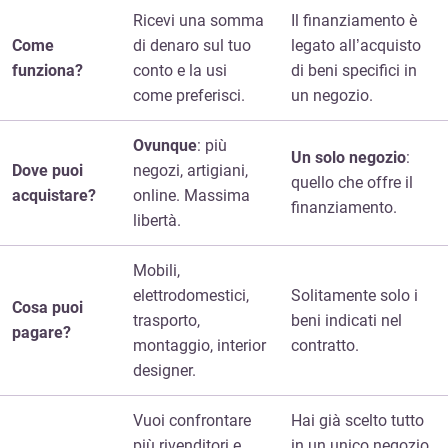
Ricevi una somma
Il finanziamento è
Come
di denaro sul tuo
legato all’acquisto
funziona?
conto e la usi
di beni specifici in
come preferisci.
un negozio.
Ovunque
: più
Un solo negozio
:
Dove puoi
negozi, artigiani,
quello che offre il
acquistare?
online. Massima
finanziamento.
libertà.
Mobili,
elettrodomestici,
Solitamente solo i
Cosa puoi
trasporto,
beni indicati nel
pagare?
montaggio, interior
contratto.
designer.
Vuoi confrontare
Hai già scelto tutto
più rivenditori e
in un unico negozio