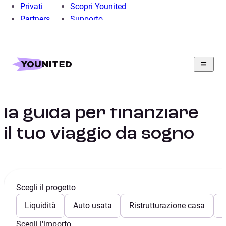
Privati
Scopri Younited
Partners
Supporto
Home
Prestito Personale
Prestito per le Vacanze
Prestito per vacanze:
la guida per finanziare
il tuo viaggio da sogno
Scegli il progetto
Liquidità
Auto usata
Ristrutturazione casa
E
Scegli l'importo