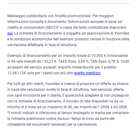
Messaggio pubblicitario con finalità promozionale. Per maggiori
informazioni consulta il documento “Informazioni europee di base sul
credito ai consumatori (SECCI)” e copia del testo contrattuale disponibili
qui
. La richiesta di finanziamento è soggetta ad approvazione di Younited
e le condizioni economiche dell’esempio possono variare in funzione della
valutazione effettuata in fase di istruttoria.
Esempio di finanziamento per un importo totale di 10.000 € rimborsabile
in 96 rate mensili da 135,22 €. TAEG fisso: 6,99 %, TAN fisso: 6,78 %. Costi
accessori del servizio azzerati. Importo totale dovuto per il prestito
12.981,12€ solo per i clienti con più alto
merito creditizio
.
Per tutti gli altri clienti, Younited si riserva di proporre un’offerta su misura
in base alle valutazioni svolte in fase di istruttoria; tale seconda offerta
non sarà vincolante per il cliente, il quale potrà scegliere di non proseguire
con la richiesta di finanziamento. Il numero di rate disponibili va da un
minimo di 6 mesi ad un massimo di 96, per importi da 1.000€ a 60.000€.
*I minuti indicati si riferiscono al tempo impiegato in media per compilare
la richiesta preliminare online, esclusi i tempi di invio da parte del
richiedente dei documenti necessari per la valutazione.