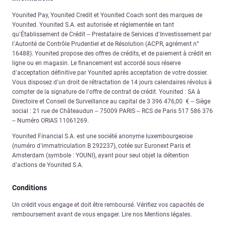
Younited Pay, Younited Credit et Younited Coach sont des marques de
Younited. Younited S.A. est autorisée et réglementée en tant
qu’Établissement de Crédit – Prestataire de Services d’Investissement par
l’Autorité de Contrôle Prudentiel et de Résolution (ACPR, agrément n°
16488). Younited propose des offres de crédits, et de paiement à crédit en
ligne ou en magasin. Le financement est accordé sous réserve
d’acceptation définitive par Younited après acceptation de votre dossier.
Vous disposez d’un droit de rétractation de 14 jours calendaires révolus à
compter de la signature de l’offre de contrat de crédit. Younited : SA à
Directoire et Conseil de Surveillance au capital de 3 396 476,00 € – Siège
social : 21 rue de Châteaudun – 75009 PARIS – RCS de Paris 517 586 376
– Numéro ORIAS 11061269.
Younited Financial S.A. est une société anonyme luxembourgeoise
(numéro d’immatriculation B 292237), cotée sur Euronext Paris et
Amsterdam (symbole : YOUNI), ayant pour seul objet la détention
d’actions de Younited S.A.
Conditions
Un crédit vous engage et doit être remboursé. Vérifiez vos capacités de
remboursement avant de vous engager. Lire nos Mentions légales.