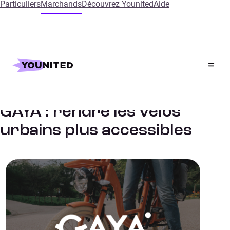
Particuliers
Marchands
Découvrez Younited
Aide
Accueil
References
GAYA
Mobilité
ETUDES DE CAS
GAYA : rendre les vélos
urbains plus accessibles