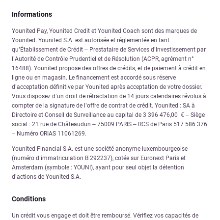
Informations
Younited Pay, Younited Credit et Younited Coach sont des marques de
Younited. Younited S.A. est autorisée et réglementée en tant
qu’Établissement de Crédit – Prestataire de Services d’Investissement par
l’Autorité de Contrôle Prudentiel et de Résolution (ACPR, agrément n°
16488). Younited propose des offres de crédits, et de paiement à crédit en
ligne ou en magasin. Le financement est accordé sous réserve
d’acceptation définitive par Younited après acceptation de votre dossier.
Vous disposez d’un droit de rétractation de 14 jours calendaires révolus à
compter de la signature de l’offre de contrat de crédit. Younited : SA à
Directoire et Conseil de Surveillance au capital de 3 396 476,00 € – Siège
social : 21 rue de Châteaudun – 75009 PARIS – RCS de Paris 517 586 376
– Numéro ORIAS 11061269.
Younited Financial S.A. est une société anonyme luxembourgeoise
(numéro d’immatriculation B 292237), cotée sur Euronext Paris et
Amsterdam (symbole : YOUNI), ayant pour seul objet la détention
d’actions de Younited S.A.
Conditions
Un crédit vous engage et doit être remboursé. Vérifiez vos capacités de