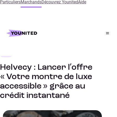
Particuliers
Marchands
Découvrez Younited
Aide
Accueil
References
Helvecy : Lancer l’offre « Votre montre de luxe
accessible » grâce au crédit instantané
Luxe
ETUDES DE CAS
Helvecy : Lancer l’offre
« Votre montre de luxe
accessible » grâce au
crédit instantané