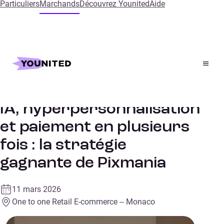
Particuliers
Marchands
Découvrez Younited
Aide
Accueil
References
Stratégies de financement
Fintech
CONFÉRENCES
IA, hyperpersonnalisation
et paiement en plusieurs
fois : la stratégie
gagnante de Pixmania
11 mars 2026
One to one Retail E-commerce – Monaco