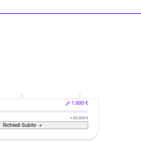
o usata
Ristrutturazione casa
Efficientamento energeti
1.000 €
+ 60.000 €
Richiedi
Subito