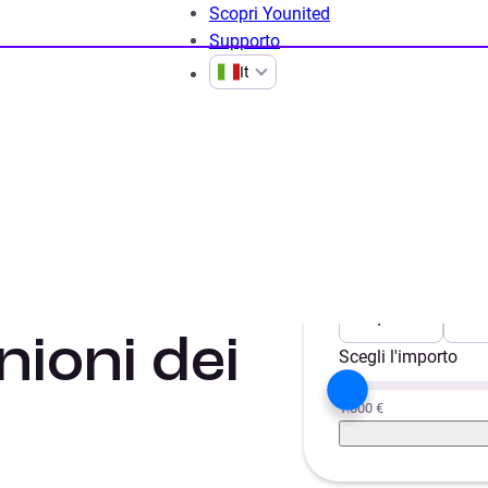
Scopri Younited
Supporto
It
:
Scegli il progetto
Liquidità
Aut
nioni dei
Scegli l'importo
1.000 €