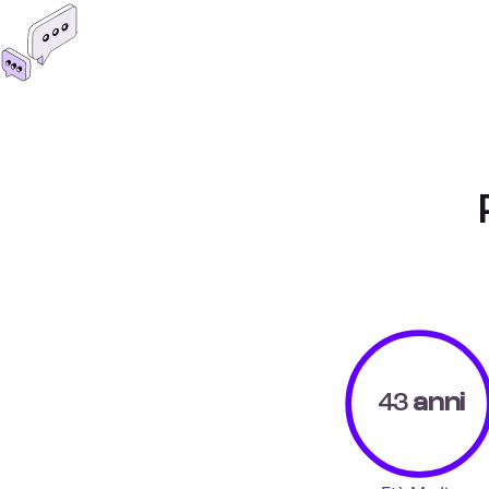
43
anni