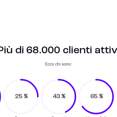
Più di 68.000 clienti attiv
Ecco chi sono:
25
%
43
%
65
%