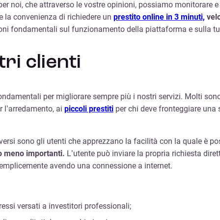
r noi, che attraverso le vostre opinioni, possiamo monitorare e mig
re la convenienza di richiedere un
prestito online in 3 minuti,
velo
zioni fondamentali sul funzionamento della piattaforma e sulla t
ri clienti
fondamentali per migliorare sempre più i nostri servizi. Molti son
r l’arredamento, ai
piccoli prestiti
per chi deve fronteggiare una 
iversi sono gli utenti che apprezzano la facilità con la quale è po
ù o meno importanti.
L’utente può inviare la propria richiesta dir
, semplicemente avendo una connessione a internet.
ressi versati a investitori professionali;