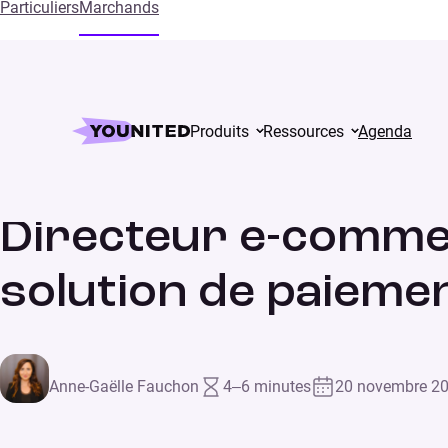
Particuliers
Marchands
Accueil
Blog
Directeur e-commerce : pourquoi opt
Produits
Ressources
Agenda
Directeur e-comme
solution de paiemen
Anne-Gaëlle Fauchon
4–6 minutes
20 novembre 2