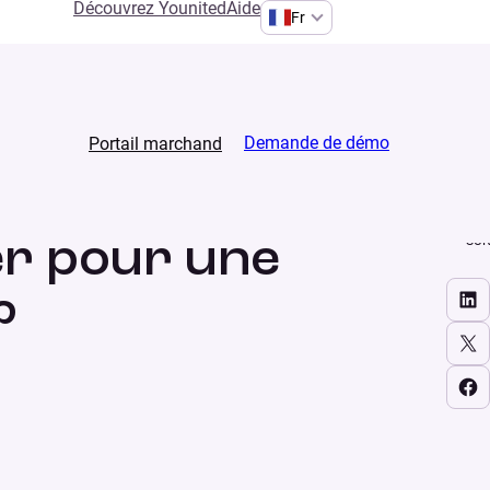
Découvrez Younited
Aide
Fr
Demande de démo
Portail marchand
PARTAGER
SUR
er pour une
Share on LinkedIn
?
Share on X
Share on Facebook