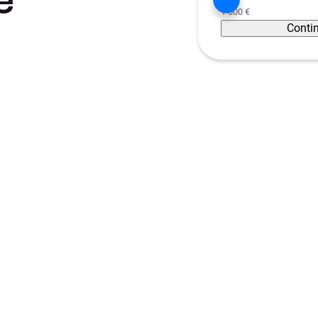
é
1 000 €
Conti