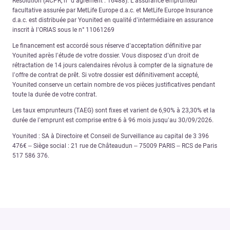
Résolution (ACPR, n° d’agrément : 16488). L’assurance emprunteur
facultative assurée par MetLife Europe d.a.c. et MetLife Europe Insurance
d.a.c. est distribuée par Younited en qualité d’intermédiaire en assurance
inscrit à l’ORIAS sous le n° 11061269
Le financement est accordé sous réserve d’acceptation définitive par
Younited après l’étude de votre dossier. Vous disposez d’un droit de
rétractation de 14 jours calendaires révolus à compter de la signature de
l’offre de contrat de prêt. Si votre dossier est définitivement accepté,
Younited conserve un certain nombre de vos pièces justificatives pendant
toute la durée de votre contrat.
Les taux emprunteurs (TAEG) sont fixes et varient de 6,90% à 23,30% et la
durée de l’emprunt est comprise entre 6 à 96 mois jusqu’au 30/09/2026.
Younited : SA à Directoire et Conseil de Surveillance au capital de 3 396
476€ – Siège social : 21 rue de Châteaudun – 75009 PARIS – RCS de Paris
517 586 376.