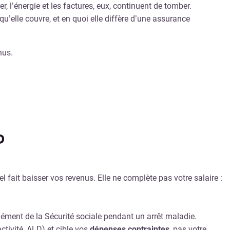
, l’énergie et les factures, eux, continuent de tomber.
’elle couvre, et en quoi elle diffère d’une assurance
nus.
?
fait baisser vos revenus. Elle ne complète pas votre salaire :
ément de la Sécurité sociale pendant un arrêt maladie.
tivité, ALD) et cible vos
dépenses contraintes
, pas votre