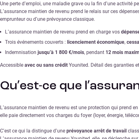
Une perte d’emploi, une maladie grave ou la fin d’une activité pe
L’assurance maintien de revenu prend le relais sur ces dépenses 
emprunteur ou d’une prévoyance classique.
L’assurance maintien de revenu prend en charge vos
dépense
Trois événements couverts :
licenciement économique
,
cessa
Indemnisation
jusqu’à 1 800 €/mois
, pendant
12 mois maxi
Accessible
avec ou sans crédit
Younited. Détail des garanties et
Qu’est-ce que l’assura
L’assurance maintien de revenu est une protection qui prend en 
elle paie directement vos charges du foyer (loyer, énergie, té
C’est ce qui la distingue d’une
prévoyance arrêt de travail
class
L’assurance maintien de revenu Younited, elle, se déclenche sur