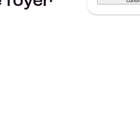
 foyer
Conti