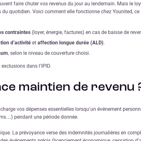
uvent faire chuter vos revenus du jour au lendemain. Mais le loyer
du quotidien. Voici comment elle fonctionne chez Younited, ce qu
s contraintes
(loyer, énergie, factures) en cas de baisse de reve
tion d’activité
et
affection longue durée (ALD)
.
mum
, selon le niveau de couverture choisi.
 exclusions dans l’IPID.
nce maintien de revenu 
charge vos dépenses essentielles lorsqu’un événement personnel 
lécoms…) pendant une période donnée.
ique. La prévoyance verse des indemnités journalières en compl
 des événements précis (licenciement économique, cessation d’ac