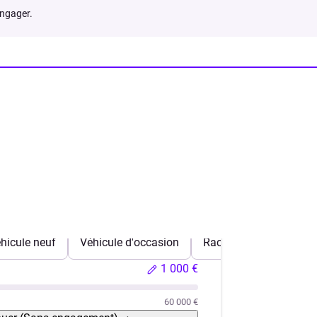
engager.
hicule neuf
Véhicule d'occasion
Rachat de crédits
1 000 €
60 000 €