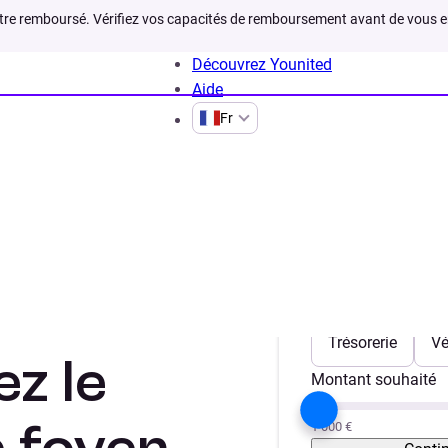
être remboursé. Vérifiez vos capacités de remboursement avant de vous 
Découvrez Younited
Aide
Fr
: protégez le budget de votre foyer
tien de
Votre projet
Trésorerie
Vé
z le
Montant souhaité
1 000 €