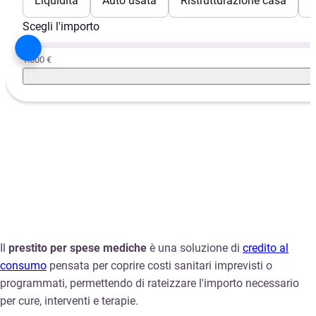
Liquidità
Auto usata
Ristrutturazione casa
E
Scegli l'importo
1.000 €
Il
prestito per spese mediche
è una soluzione di
credito al
consumo
pensata per coprire costi sanitari imprevisti o
programmati, permettendo di rateizzare l'importo necessario
per cure, interventi e terapie.