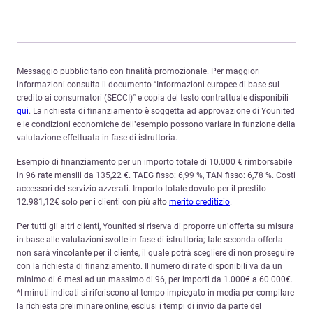
Messaggio pubblicitario con finalità promozionale. Per maggiori
informazioni consulta il documento “Informazioni europee di base sul
credito ai consumatori (SECCI)” e copia del testo contrattuale disponibili
qui
. La richiesta di finanziamento è soggetta ad approvazione di Younited
e le condizioni economiche dell’esempio possono variare in funzione della
valutazione effettuata in fase di istruttoria.
Esempio di finanziamento per un importo totale di 10.000 € rimborsabile
in 96 rate mensili da 135,22 €. TAEG fisso: 6,99 %, TAN fisso: 6,78 %. Costi
accessori del servizio azzerati. Importo totale dovuto per il prestito
12.981,12€ solo per i clienti con più alto
merito creditizio
.
Per tutti gli altri clienti, Younited si riserva di proporre un’offerta su misura
in base alle valutazioni svolte in fase di istruttoria; tale seconda offerta
non sarà vincolante per il cliente, il quale potrà scegliere di non proseguire
con la richiesta di finanziamento. Il numero di rate disponibili va da un
minimo di 6 mesi ad un massimo di 96, per importi da 1.000€ a 60.000€.
*I minuti indicati si riferiscono al tempo impiegato in media per compilare
la richiesta preliminare online, esclusi i tempi di invio da parte del