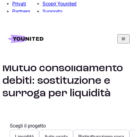
Privati
Scopri Younited
Partners
Supporto
Home
Consolidamento Debiti
Guide consolidamento debiti
Mutuo consolidamento debiti
Mutuo consolidamento
debiti: sostituzione e
surroga per liquidità
Scegli il progetto
Liquidità
Auto usata
Ristrutturazione casa
E