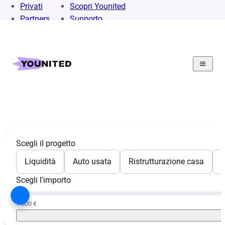
Privati
Scopri Younited
Partners
Supporto
Debito residuo
Scegli il progetto
Liquidità
Auto usata
Ristrutturazione casa
E
Scegli l'importo
1.000 €