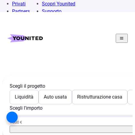
Privati
Scopri Younited
Partners
Supporto
Fondo perduto
Scegli il progetto
Liquidità
Auto usata
Ristrutturazione casa
E
Scegli l'importo
1.000 €