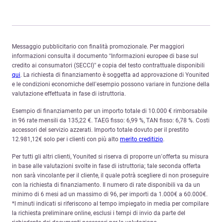
Messaggio pubblicitario con finalità promozionale. Per maggiori
informazioni consulta il documento “Informazioni europee di base sul
credito ai consumatori (SECCI)” e copia del testo contrattuale disponibili
qui
. La richiesta di finanziamento è soggetta ad approvazione di Younited
e le condizioni economiche dell’esempio possono variare in funzione della
valutazione effettuata in fase di istruttoria.
Esempio di finanziamento per un importo totale di 10.000 € rimborsabile
in 96 rate mensili da 135,22 €. TAEG fisso: 6,99 %, TAN fisso: 6,78 %. Costi
accessori del servizio azzerati. Importo totale dovuto per il prestito
12.981,12€ solo per i clienti con più alto
merito creditizio
.
Per tutti gli altri clienti, Younited si riserva di proporre un’offerta su misura
in base alle valutazioni svolte in fase di istruttoria; tale seconda offerta
non sarà vincolante per il cliente, il quale potrà scegliere di non proseguire
con la richiesta di finanziamento. Il numero di rate disponibili va da un
minimo di 6 mesi ad un massimo di 96, per importi da 1.000€ a 60.000€.
*I minuti indicati si riferiscono al tempo impiegato in media per compilare
la richiesta preliminare online, esclusi i tempi di invio da parte del