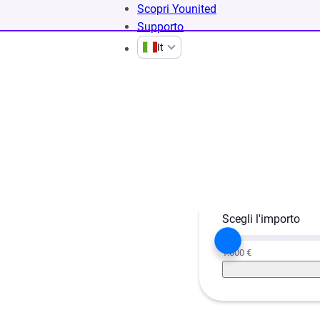
Scopri Younited
Supporto
It
Scegli il progetto
ne
Liquidità
Aut
Scegli l'importo
1.000 €