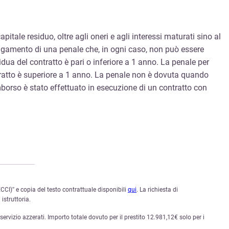
capitale residuo, oltre agli oneri e agli interessi maturati sino al
 pagamento di una penale che, in ogni caso, non può essere
sidua del contratto è pari o inferiore a 1 anno. La penale per
ontratto è superiore a 1 anno. La penale non è dovuta quando
mborso è stato effettuato in esecuzione di un contratto con
CI)” e copia del testo contrattuale disponibili
qui
. La richiesta di
istruttoria.
rvizio azzerati. Importo totale dovuto per il prestito 12.981,12€ solo per i