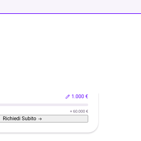
o usata
Ristrutturazione casa
Efficientamento energeti
1.000 €
+ 60.000 €
Richiedi
Subito