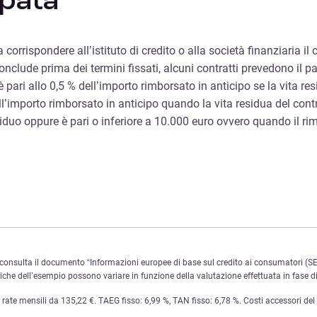
ipata
 a corrispondere all’istituto di credito o alla società finanziaria il 
onclude prima dei termini fissati, alcuni contratti prevedono il
è pari allo 0,5 % dell’importo rimborsato in anticipo se la vita re
 dell’importo rimborsato in anticipo quando la vita residua del c
siduo oppure è pari o inferiore a 10.000 euro ovvero quando il ri
onsulta il documento “Informazioni europee di base sul credito ai consumatori (SEC
e dell’esempio possono variare in funzione della valutazione effettuata in fase di 
te mensili da 135,22 €. TAEG fisso: 6,99 %, TAN fisso: 6,78 %. Costi accessori del se