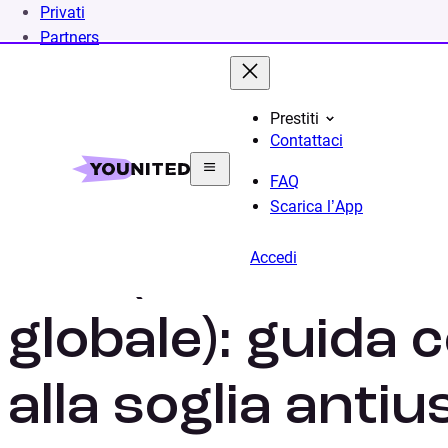
Privati
Partners
Prestiti
Contattaci
FAQ
Scarica l’App
TEG (tasso effet
Accedi
globale): guida 
alla soglia anti