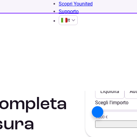
Scopri Younited
Supporto
It
tivo
Scegli il progetto
Liquidità
Aut
completa
Scegli l'importo
1.000 €
usura