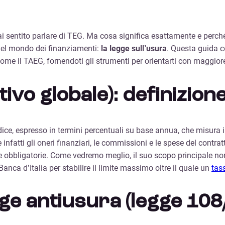
rai sentito parlare di TEG. Ma cosa significa esattamente e perch
del mondo dei finanziamenti:
la legge sull’usura
. Questa guida co
ori come il TAEG, fornendoti gli strumenti per orientarti con mag
tivo globale): definizione
 indice, espresso in termini percentuali su base annua, che misu
infatti gli oneri finanziari, le commissioni e le spese del contr
ve obbligatorie. Come vedremo meglio, il suo scopo principale non
Banca d’Italia per stabilire il limite massimo oltre il quale un
tas
egge antiusura (legge 108