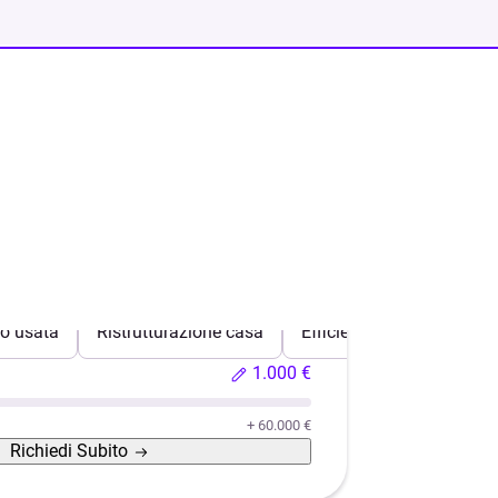
o usata
Ristrutturazione casa
Efficientamento energeti
1.000 €
+ 60.000 €
Richiedi
Subito