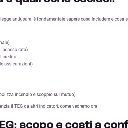
a legge antiusura, è fondamentale sapere cosa includere e cosa e
nale)
i incasso rata)
l credito
lle assicurazioni)
. polizza incendio e scoppio sul mutuo)
renzia il TEG da altri indicatori, come vedremo ora.
EG: scopo e costi a con