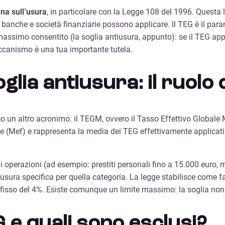
ana sull’usura
, in particolare con la Legge 108 del 1996. Questa
e banche e società finanziarie possono applicare. Il TEG è il param
assimo consentito (la soglia antiusura, appunto): se il TEG appli
ccanismo è una tua importante tutela.
glia antiusura: il ruolo
 un altro acronimo: il TEGM, ovvero il Tasso Effettivo Globale M
e (Mef) e rappresenta la media dei TEG effettivamente applicati da
 operazioni (ad esempio: prestiti personali fino a 15.000 euro, m
antiusura specifica per quella categoria. La legge stabilisce come
isso del 4%. Esiste comunque un limite massimo: la soglia non p
G e quali sono esclusi?