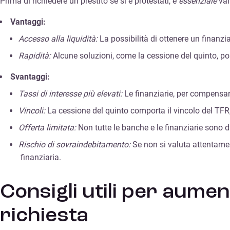
Prima di richiedere un prestito se si è protestati, è
essenziale
val
Vantaggi:
Accesso alla liquidità:
La possibilità di ottenere un finanzia
Rapidità:
Alcune soluzioni, come la cessione del quinto, po
Svantaggi:
Tassi di interesse più elevati:
Le finanziarie, per compensare 
Vincoli:
La cessione del quinto comporta il vincolo del TFR, m
Offerta limitata:
Non tutte le banche e le finanziarie sono dis
Rischio di sovraindebitamento:
Se non si valuta attentament
finanziaria.
Consigli utili per aumen
richiesta