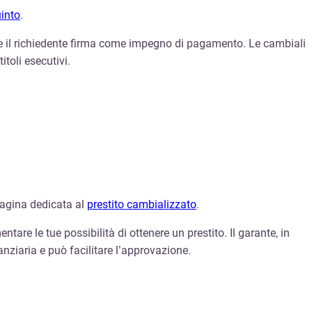
uinto
.
 che il richiedente firma come impegno di pagamento. Le cambiali
toli esecutivi.
 pagina dedicata al
prestito cambializzato
.
tare le tue possibilità di ottenere un prestito. Il garante, in
nanziaria e può facilitare l’approvazione.