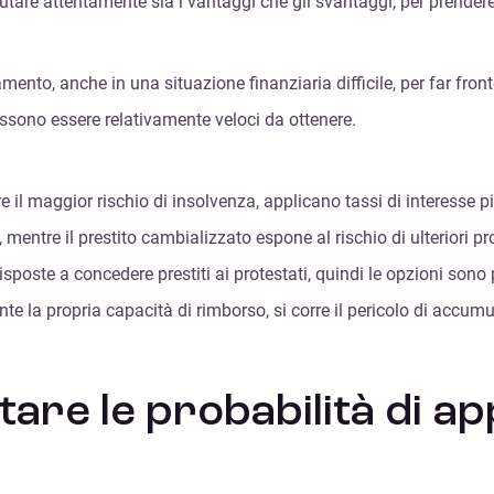
utare attentamente sia i vantaggi che gli svantaggi, per prender
mento, anche in una situazione finanziaria difficile, per far fron
ssono essere relativamente veloci da ottenere.
il maggior rischio di insolvenza, applicano tassi di interesse più a
entre il prestito cambializzato espone al rischio di ulteriori pro
poste a concedere prestiti ai protestati, quindi le opzioni sono pi
e la propria capacità di rimborso, si corre il pericolo di accumul
tare le probabilità di a