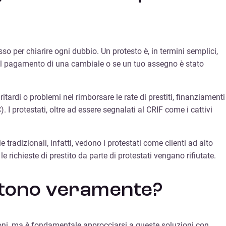
so per chiarire ogni dubbio. Un protesto è, in termini semplici,
 il pagamento di una cambiale o se un tuo assegno è stato
ritardi o problemi nel rimborsare le rate di prestiti, finanziamenti
 I protestati, oltre ad essere segnalati al CRIF come i cattivi
 tradizionali, infatti, vedono i protestati come clienti ad alto
richieste di prestito da parte di protestati vengano rifiutate.
sistono veramente?
oni, ma è fondamentale approcciarsi a queste soluzioni con