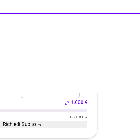
o usata
Ristrutturazione casa
Efficientamento energeti
1.000 €
+ 60.000 €
Richiedi
Subito