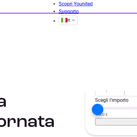
Scopri Younited
Supporto
It
Prestiti online per protestati
per
Scegli il progetto
Liquidità
Aut
a
Scegli l'importo
1.000 €
iornata