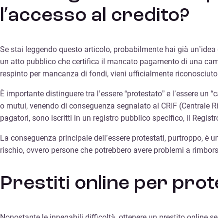
l’accesso al credito?
Se stai leggendo questo articolo, probabilmente hai già un’idea d
un atto pubblico che certifica il mancato pagamento di una cam
respinto per mancanza di fondi, vieni ufficialmente riconosciuto
È importante distinguere tra l’essere “protestato” e l’essere un “c
o mutui, venendo di conseguenza segnalato al CRIF (Centrale Risch
pagatori, sono iscritti in un registro pubblico specifico, il Regi
La conseguenza principale dell’essere protestati, purtroppo, è una
rischio, ovvero persone che potrebbero avere problemi a rimborsar
Prestiti online per pro
Nonostante le innegabili difficoltà, ottenere un prestito online se