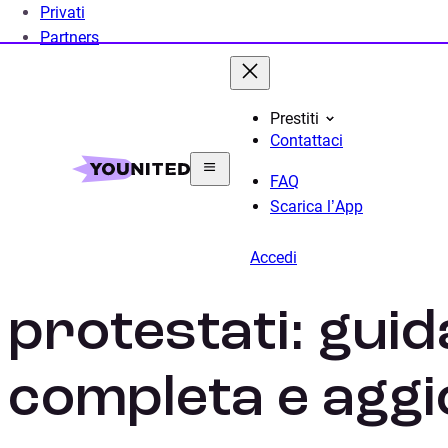
Privati
Partners
Prestiti
Contattaci
Home
Prestito Personale
Guide al Prestito Online
FAQ
Scarica l’App
Prestiti online 
Accedi
protestati: guid
completa e agg