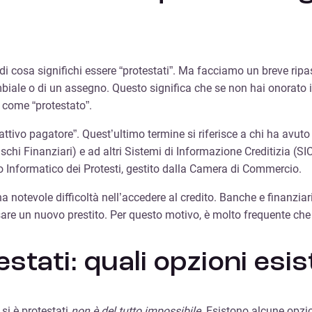
i cosa significhi essere “protestati”. Ma facciamo un breve ripas
biale o di un assegno. Questo significa che se non hai onorato
 come “protestato”.
attivo pagatore”. Quest’ultimo termine si riferisce a chi ha avuto 
i Finanziari) e ad altri Sistemi di Informazione Creditizia (SIC).
stro Informatico dei Protesti, gestito dalla Camera di Commercio.
 notevole difficoltà nell’accedere al credito. Banche e finanziarie
e un nuovo prestito. Per questo motivo, è molto frequente che le 
testati: quali opzioni e
 si è protestati
non è del tutto impossibile
. Esistono alcune opzi