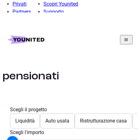
Privati
Scopri Younited
Partners
Supporto
Home
Prestito Personale
Guide Prestito Personale
Prestito pensionati INPS
Prestito INPS
pensionati
Scegli il progetto
Liquidità
Auto usata
Ristrutturazione casa
E
Scegli l'importo