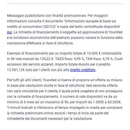
Messaggio pubblicitario con finalità promozionale. Per maggiori
informazioni consulta il documento “Informazioni europee di base sul
credito ai consumatori (SECCI)” e copia del testo contrattuale disponibili
qui
. La richiesta di finanziamento è soggetta ad approvazione di Younited
e le condizioni economiche dell’esempio possono variare in funzione della
valutazione effettuata in fase di istruttoria.
Esempio di finanziamento per un importo totale di 10.000 € rimborsabile
in 96 rate mensili da 135,22 €. TAEG fisso: 6,99 %, TAN fisso: 6,78 %. Costi
accessori del servizio azzerati. Importo totale dovuto per il prestito
12.981,12€ solo per i clienti con più alto
merito creditizio
.
Per tutti gli altri clienti, Younited si riserva di proporre un’offerta su misura
in base alle valutazioni svolte in fase di istruttoria; tale seconda offerta
non sarà vincolante per il cliente, il quale potrà scegliere di non proseguire
con la richiesta di finanziamento. Il numero di rate disponibili va da un
minimo di 6 mesi ad un massimo di 96, per importi da 1.000€ a 60.000€.
*I minuti indicati si riferiscono al tempo impiegato in media per compilare
la richiesta preliminare online, esclusi i tempi di invio da parte del
richiedente dei documenti necessari per la valutazione.