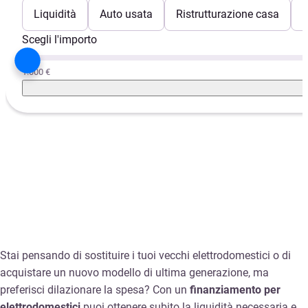
Liquidità
Auto usata
Ristrutturazione casa
E
Scegli l'importo
1.000 €
Stai pensando di sostituire i tuoi vecchi elettrodomestici o di
acquistare un nuovo modello di ultima generazione, ma
preferisci dilazionare la spesa? Con un
finanziamento per
elettrodomestici
puoi ottenere subito la liquidità necessaria e