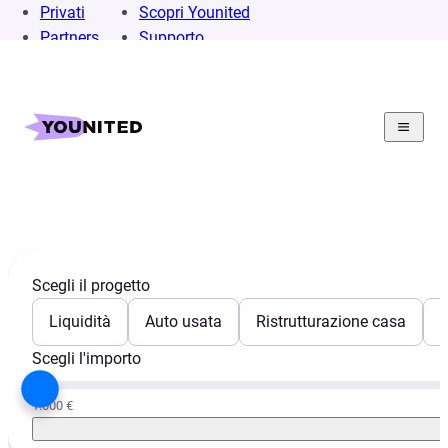
Privati
Scopri Younited
Partners
Supporto
Spese di gestione
Scegli il progetto
Liquidità
Auto usata
Ristrutturazione casa
E
Scegli l'importo
1.000 €