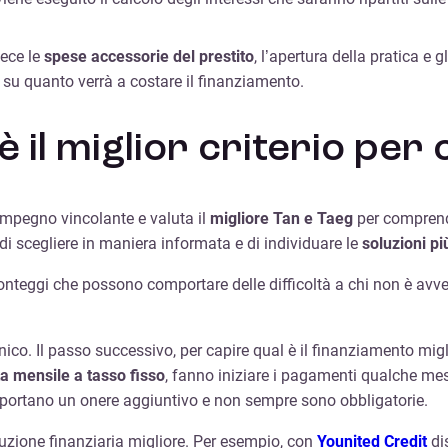
ece le
spese accessorie del prestito
, l’apertura della pratica e 
ti su quanto verrà a costare il finanziamento.
è il miglior criterio per
impegno vincolante e valuta il
migliore Tan e Taeg
per comprende
i scegliere in maniera informata e di individuare le
soluzioni pi
onteggi che possono comportare delle difficoltà a chi non è avvez
ico. Il passo successivo, per capire qual è il finanziamento migl
ta
mensile
a
tasso
fisso
, fanno iniziare i pagamenti qualche mese
mportano un onere aggiuntivo e non sempre sono obbligatorie.
oluzione finanziaria migliore. Per esempio, con
Younited Credit
di