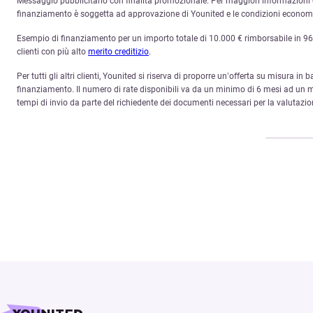
Messaggio pubblicitario con finalità promozionale. Per maggiori informazioni c
finanziamento è soggetta ad approvazione di Younited e le condizioni economich
Esempio di finanziamento per un importo totale di 10.000 € rimborsabile in 96 ra
clienti con più alto
merito creditizio
.
Per tutti gli altri clienti, Younited si riserva di proporre un’offerta su misura in 
finanziamento. Il numero di rate disponibili va da un minimo di 6 mesi ad un ma
tempi di invio da parte del richiedente dei documenti necessari per la valutazio