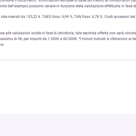
onsulta il documento “Informazioni europee di base sul credito ai consumatori (SEC
e dell’esempio possono variare in funzione della valutazione effettuata in fase di 
te mensili da 135,22 €. TAEG fisso: 6,99 %, TAN fisso: 6,78 %. Costi accessori del se
base alle valutazioni svolte in fase di istruttoria; tale seconda offerta non sarà vincola
ssimo di 96, per importi da 1.000€ a 60.000€. *I minuti indicati si riferiscono al te
ne.