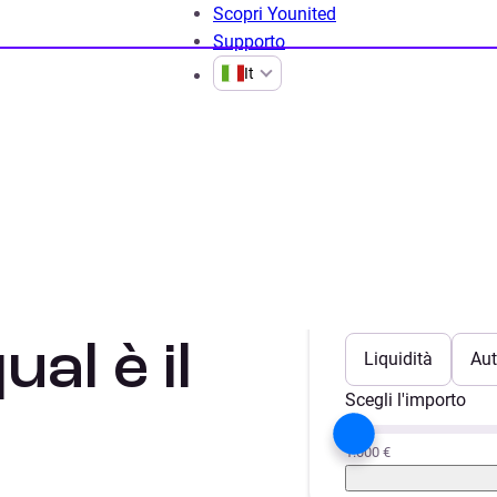
Scopri Younited
Supporto
It
re i
Scegli il progetto
ual è il
Liquidità
Aut
Scegli l'importo
1.000 €