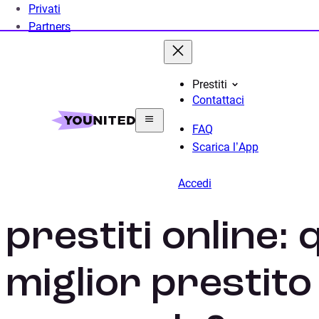
Privati
Partners
Prestiti
Contattaci
Home
Prestito Personale
Confronto Prestiti
FAQ
Scarica l’App
Come confronta
Accedi
prestiti online: q
miglior prestito