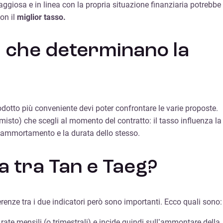
taggiosa e in linea con la propria situazione finanziaria potrebbe
on il
miglior tasso.
ri che determinano la
odotto più conveniente devi poter confrontare le varie proposte.
o misto) che scegli al momento del contratto: il tasso influenza la
 di ammortamento e la durata dello stesso.
za tra Tan e Taeg?
renze tra i due indicatori però sono importanti. Ecco quali sono:
e rate mensili (o trimestrali) e incide quindi sull’ammontare della