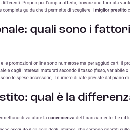
à differenti. Proprio per l’ampia offerta, trovare una formula van
 e completa guida che ti permette di scegliere il
miglior prestito
c
onale: quali sono i fatto
te e le promozioni online sono numerose ma per aggiudicarti il pr
tale e dagli interessi maturati secondo il tasso (fisso, variabile 
no sono le spese accessorie, il numero di rate previste dal piano
stito: qual è la differen
permettono di valutare la
convenienza
del finanziamento. Le diffe
iene eseguito il calcolo degli interessi che saranno ripartiti sull