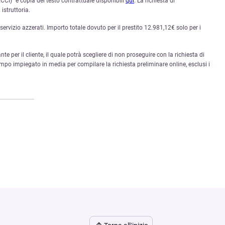
CI)” e copia del testo contrattuale disponibili
qui
. La richiesta di
istruttoria.
rvizio azzerati. Importo totale dovuto per il prestito 12.981,12€ solo per i
nte per il cliente, il quale potrà scegliere di non proseguire con la richiesta di
mpo impiegato in media per compilare la richiesta preliminare online, esclusi i