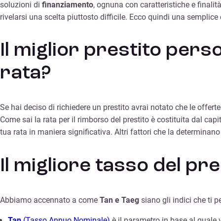
soluzioni di
finanziamento
, ognuna con caratteristiche e finalit
rivelarsi una scelta piuttosto difficile. Ecco quindi una semplice
Il miglior prestito pers
rata?
Se hai deciso di richiedere un prestito avrai notato che le offer
Come sai la rata per il rimborso del prestito è costituita dal capi
tua rata in maniera significativa. Altri fattori che la determina
Il migliore tasso del pre
Abbiamo accennato a come
Tan e Taeg
siano gli indici che ti 
Tan
(Tasso Annuo Nominale)
è il parametro in base al quale v