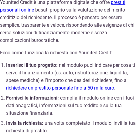
Younited Credit è una piattaforma digitale che offre
prestiti
personali online
basati proprio sulla valutazione del merito
creditizio del richiedente. Il processo è pensato per essere
semplice, trasparente e veloce, rispondendo alle esigenze di chi
cerca soluzioni di finanziamento moderne e senza
complicazioni burocratiche.
Ecco come funziona la richiesta con Younited Credit:
Inserisci il tuo progetto:
nel modulo puoi indicare per cosa ti
serve il finanziamento (es. auto, ristrutturazione, liquidità,
spese mediche) e l’importo che desideri richiedere, fino a
richiedere un prestito personale fino a 50 mila euro
.
Fornisci le informazioni:
compila il modulo online con i tuoi
dati anagrafici, informazioni sul tuo reddito e sulla tua
situazione finanziaria.
Invia la richiesta:
una volta completato il modulo, invii la tua
richiesta di prestito.