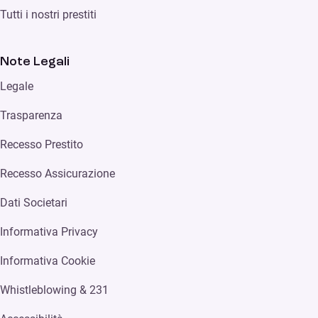
Tutti i nostri prestiti
Note Legali
Legale
Trasparenza
Recesso Prestito
Recesso Assicurazione
Dati Societari
Informativa Privacy
Informativa Cookie
Whistleblowing & 231