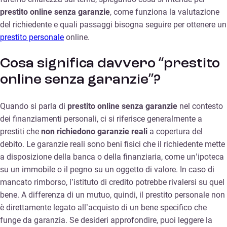
prestito online senza garanzie
, come funziona la valutazione
del richiedente e quali passaggi bisogna seguire per ottenere un
prestito personale
online.
Cosa significa davvero “prestito
online senza garanzie”?
Quando si parla di
prestito online senza garanzie
nel contesto
dei finanziamenti personali, ci si riferisce generalmente a
prestiti che
non richiedono garanzie reali
a copertura del
debito. Le garanzie reali sono beni fisici che il richiedente mette
a disposizione della banca o della finanziaria, come un’ipoteca
su un immobile o il pegno su un oggetto di valore. In caso di
mancato rimborso, l’istituto di credito potrebbe rivalersi su quel
bene. A differenza di un mutuo, quindi, il prestito personale non
è direttamente legato all’acquisto di un bene specifico che
funge da garanzia. Se desideri approfondire, puoi leggere la