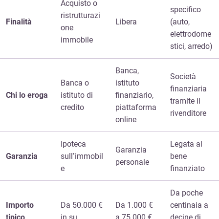
Acquisto o
specifico
ristrutturazi
Finalità
Libera
(auto,
one
elettrodome
immobile
stici, arredo)
Banca,
Società
Banca o
istituto
finanziaria
Chi lo eroga
istituto di
finanziario,
tramite il
credito
piattaforma
rivenditore
online
Ipoteca
Legata al
Garanzia
Garanzia
sull’immobil
bene
personale
e
finanziato
Da poche
Importo
Da 50.000 €
Da 1.000 €
centinaia a
tipico
in su
a 75.000 €
decine di