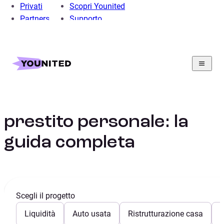
Privati
Scopri Younited
Partners
Supporto
Home
Prestito Personale
Mutui
Guide ai mutui
Differenza tra Prestito Personale e Mutuo
Differenza tra mutuo e
prestito personale: la
guida completa
Scegli il progetto
Liquidità
Auto usata
Ristrutturazione casa
E