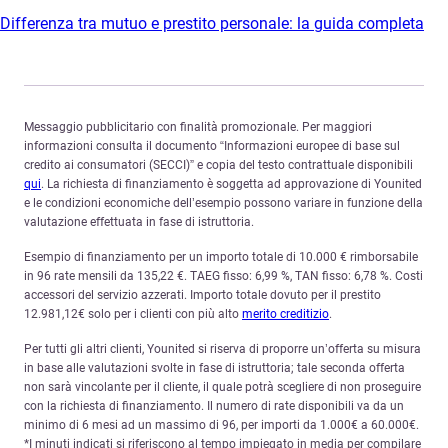
Differenza tra mutuo e prestito personale: la guida completa
Messaggio pubblicitario con finalità promozionale. Per maggiori
informazioni consulta il documento “Informazioni europee di base sul
credito ai consumatori (SECCI)” e copia del testo contrattuale disponibili
qui
. La richiesta di finanziamento è soggetta ad approvazione di Younited
e le condizioni economiche dell’esempio possono variare in funzione della
valutazione effettuata in fase di istruttoria.
Esempio di finanziamento per un importo totale di 10.000 € rimborsabile
in 96 rate mensili da 135,22 €. TAEG fisso: 6,99 %, TAN fisso: 6,78 %. Costi
accessori del servizio azzerati. Importo totale dovuto per il prestito
12.981,12€ solo per i clienti con più alto
merito creditizio
.
Per tutti gli altri clienti, Younited si riserva di proporre un’offerta su misura
in base alle valutazioni svolte in fase di istruttoria; tale seconda offerta
non sarà vincolante per il cliente, il quale potrà scegliere di non proseguire
con la richiesta di finanziamento. Il numero di rate disponibili va da un
minimo di 6 mesi ad un massimo di 96, per importi da 1.000€ a 60.000€.
*I minuti indicati si riferiscono al tempo impiegato in media per compilare