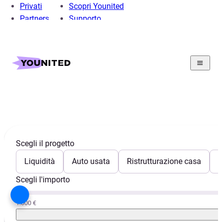
Privati
Scopri Younited
Partners
Supporto
Home
Prestito Personale
Mutui
Guide ai mutui
Guide ai mutui
Scegli il progetto
Liquidità
Auto usata
Ristrutturazione casa
E
Scegli l'importo
1.000 €