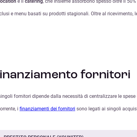
location
e il
catering
, che insieme assorbono spesso oltre il 50% d
inclusi e menu basati su prodotti stagionali. Oltre al ricevimento,
inanziamento fornitori
singoli fornitori dipende dalla necessità di centralizzare le spese
rrente, i
finanziamenti dei fornitori
sono legati ai singoli acquist