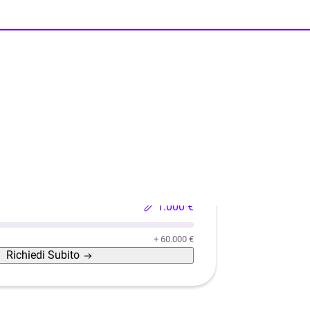
o usata
Ristrutturazione casa
Efficientamento energeti
1.000 €
+ 60.000 €
Richiedi
Subito