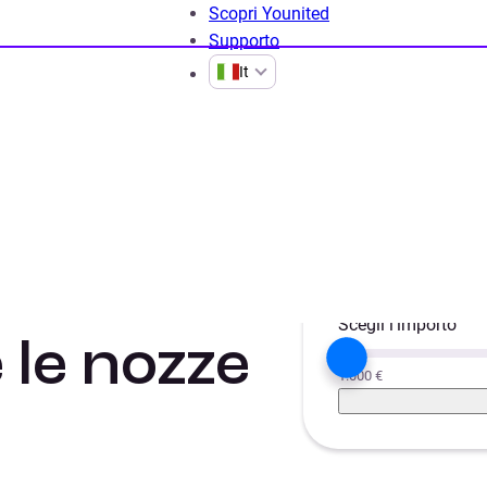
Scopri Younited
Supporto
It
Guide prestito per cerimonie
Prestito matrimonio
Scegli il progetto
trimonio:
Liquidità
Aut
Scegli l'importo
 le nozze
1.000 €