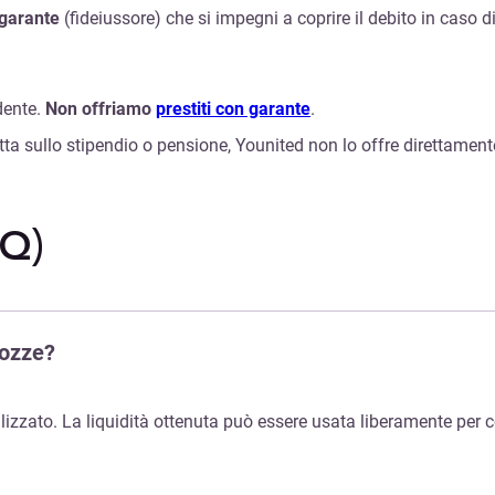
garante
(fideiussore) che si impegni a coprire il debito in caso d
dente.
Non offriamo
prestiti con garante
.
tta sullo stipendio o pensione, Younited non lo offre direttamente
Q)
nozze?
lizzato. La liquidità ottenuta può essere usata liberamente per copr