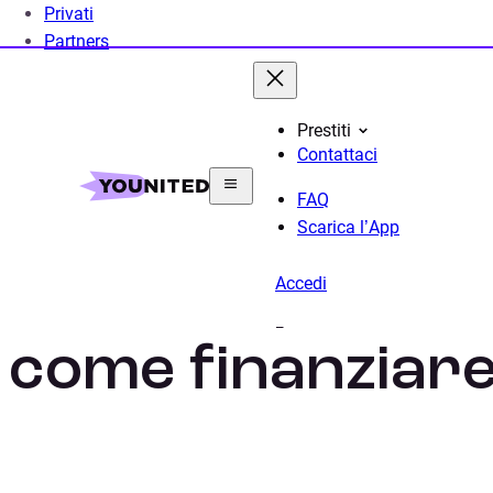
Privati
Partners
Prestiti
Contattaci
Home
Prestito Personale
Prestito per Cerimonie
FAQ
Scarica l’App
Prestito per ma
Accedi
come finanziare