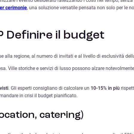
anizzare l’evento desiderato rateizzando i costi nel tempo, senz
per cerimonie
, una soluzione versatile pensata non solo per le n
Definire il budget
 alla regione, al numero di invitati e al livello di esclusività dell
esa. Ville storiche e servizi di lusso possono alzare notevolmente
isti
. Gli esperti consigliano di calcolare un
10-15% in più
rispett
 mandare in crisi il budget pianificato.
location, catering)