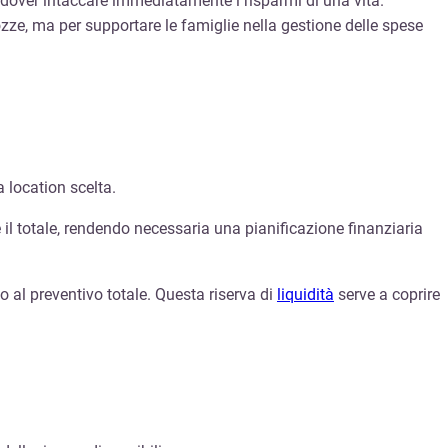
a dover intaccare immediatamente i risparmi di una vita.
ozze, ma per supportare le famiglie nella gestione delle spese
a location scelta.
 il totale, rendendo necessaria una pianificazione finanziaria
o al preventivo totale. Questa riserva di
liquidità
serve a coprire