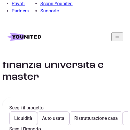
Privati
Scopri Younited
Partners
Supporto
Home
Prestito Personale
Prestito Università
Prestito per studenti:
finanzia università e
master
Scegli il progetto
Liquidità
Auto usata
Ristrutturazione casa
E
Scegli l'importo